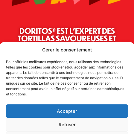
DORITOS® EST L'EXPERT DES
TORTILLAS SAVOUREUSES ET
CROUSTILLANTES DEPUIS PLUS DE 60
Gérer le consentement
ANS
Pour offrir les meilleures expériences, nous utilisons des technologies
telles que les cookies pour stocker et/ou accéder aux informations des
appareils. Le fait de consentir à ces technologies nous permettra de
traiter des données telles que le comportement de navigation ou les ID
uniques sur ce site. Le fait de ne pas consentir ou de retirer son
consentement peut avoir un effet négatif sur certaines caractéristiques
et fonctions.
Accepter
*Doritos Loaded : Doritos garni.
DORITOS© 2026
Politique de confidentialité
Refuser
Condition générales d’utilisation