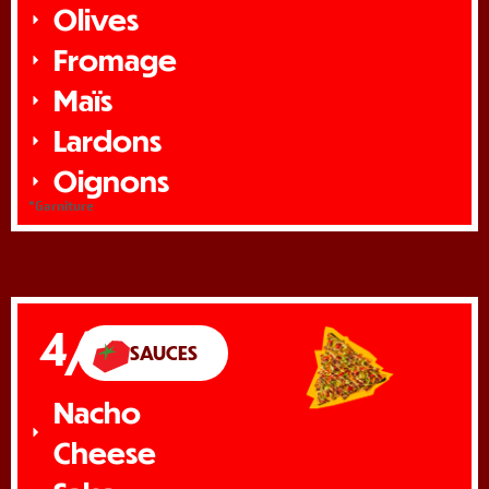
Olives
Fromage
Maïs
Lardons
Oignons
*Garniture
4/
SAUCES
Nacho
Cheese